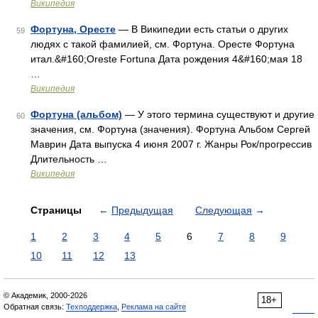
Википедия
Фортуна, Оресте
— В Википедии есть статьи о других
59
людях с такой фамилией, см. Фортуна. Оресте Фортуна
итал.&#160;Oreste Fortuna Дата рождения 4&#160;мая 18
…
Википедия
Фортуна (альбом)
— У этого термина существуют и другие
60
значения, см. Фортуна (значения). Фортуна Альбом Сергей
Маврин Дата выпуска 4 июня 2007 г. Жанры Рок/прогрессив
Длительность …
Википедия
Страницы
←
Предыдущая
Следующая
→
1
2
3
4
5
6
7
8
9
10
11
12
13
© Академик, 2000-2026
18+
Обратная связь:
Техподдержка
,
Реклама на сайте